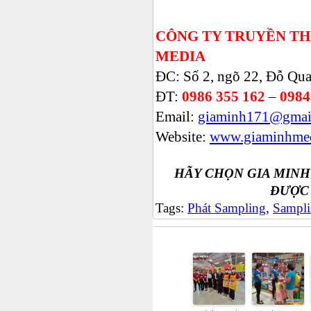
CÔNG TY TRUYỀN TH
MEDIA
ĐC: Số 2, ngõ 22, Đỗ Qua
ĐT:
0986 355 162
–
0984
Email:
giaminh171@gmai
Website:
www.giaminhmed
HÃY CHỌN GIA MINH
ĐƯỢC
Tags:
Phát Sampling
,
Sampl
Có