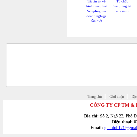
Tất tần tật về
Tổ chức
hình thức phát
Sampling tại
Sampling mà
các siêu thị
doanh nghiệp
cần biết
ĐỐI TÁC - KHÁCH HÀNG
Trang chủ
Giới thiệu
Dịc
CÔNG TY CP TM &
Địa chỉ:
Số 2, Ngõ 22, Phố Đ
Điện thoại:
02
Email:
giaminh171@gmai