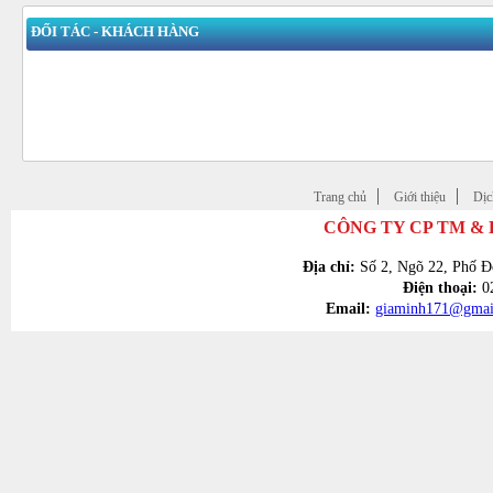
ĐỐI TÁC - KHÁCH HÀNG
Trang chủ
Giới thiệu
Dịc
CÔNG TY CP TM &
Địa chỉ:
Số 2, Ngõ 22, Phố Đ
Điện thoại:
02
Email:
giaminh171@gmai