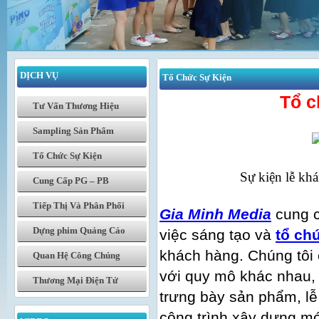
DỊCH VỤ
Tổ Chức Sự Kiện
Tổ c
Tư Vấn Thương Hiệu
Sampling Sản Phẩm
Tổ Chức Sự Kiện
Sự kiện lễ kh
Cung Cấp PG – PB
Tiếp Thị Và Phân Phối
Gia Minh Media
cung c
Dựng phim Quảng Cáo
việc sáng tạo và
tổ ch
khách hàng. Chúng tôi 
Quan Hệ Công Chúng
với quy mô khác nhau, 
Thương Mại Điện Tử
trưng bày sản phẩm, lễ
công trình xây dựng mớ