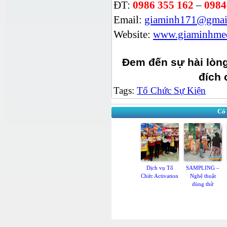
ĐT:
0986 355 162
–
0984
Email:
giaminh171@gmai
Website:
www.giaminhmed
Đem đến sự hài lòn
đích 
Tags:
Tổ Chức Sự Kiện
Có
Dịch vụ Tổ
SAMPLING –
Chức Activation
Nghệ thuật
dùng thử